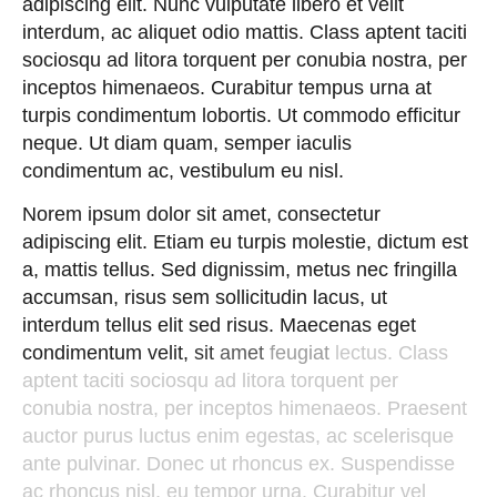
adipiscing
elit.
Nunc
vulputate
libero
et
velit
interdum,
ac
aliquet
odio
mattis.
Class
aptent
taciti
sociosqu
ad
litora
torquent
per
conubia
nostra,
per
inceptos
himenaeos.
Curabitur
tempus
urna
at
turpis
condimentum
lobortis.
Ut
commodo
efficitur
neque.
Ut
diam
quam,
semper
iaculis
condimentum
ac,
vestibulum
eu
nisl.
Norem
ipsum
dolor
sit
amet,
consectetur
adipiscing
elit.
Etiam
eu
turpis
molestie,
dictum
est
a,
mattis
tellus.
Sed
dignissim,
metus
nec
fringilla
accumsan,
risus
sem
sollicitudin
lacus,
ut
interdum
tellus
elit
sed
risus.
Maecenas
eget
condimentum
velit,
sit
amet
feugiat
lectus.
Class
aptent
taciti
sociosqu
ad
litora
torquent
per
conubia
nostra,
per
inceptos
himenaeos.
Praesent
auctor
purus
luctus
enim
egestas,
ac
scelerisque
ante
pulvinar.
Donec
ut
rhoncus
ex.
Suspendisse
ac
rhoncus
nisl,
eu
tempor
urna.
Curabitur
vel