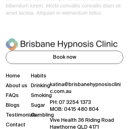
bibendum
lorem.
Morbi
convallis
convallis
diam
sit
amet
lacinia.
Aliquam
in
elementum
tellus.
Book now
Home
Habits
katina@brisbanehypnosisclini
About us
Drinking
c.com.au
FAQs
Smoking
PH: 07 3254 1373
Blogs
Sugar
MOB: 0415 480 804
Testimonials
Gambling
Vive Health 36 Riding Road
Contact
Hawthorne QLD 4171